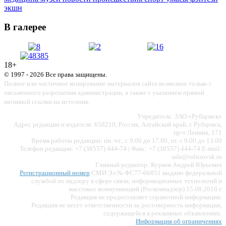
экшн
В галерее
18+
© 1997 - 2026 Все права защищены.
Полное или частичное копирование материалов сайта возможно только с
письменного разрешения администрации, а также с указанием прямой
активной ссылки на источник.
Учредитель: ЗАО «Рубцовск»
Адрес редакции и издателя: 658210, Россия, Алтайский край, г. Рубцовск,
пр-т Ленина, 171
Время работы редакции: пн.-чт., с 9.00 до 17.00, пт. с 9.00 до 13.00
Телефон редакции: +7 (38557) 444-74 | Факс: +7 (38557) 444-74 E-mail:
sale@rubtsovsk.ru
Главный редактор: Курков Андрей Юрьевич
Регистрационный номер
СМИ Эл № ФС77-66851 выдано федеральной
службой по надзору в сфере связи, информационных технологий и
массовых коммуникаций (Роскомнадзор) 15.08.2016 г.
Редакция не предоставляет справочной информации.
Редакция не несет ответственности за достоверность информации,
содержащейся в рекламных объявлениях.
Информация об ограничениях