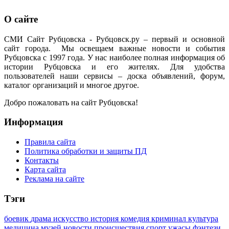
О сайте
СМИ Сайт Рубцовска - Рубцовск.ру – первый и основной
сайт города. Мы освещаем важные новости и события
Рубцовска с 1997 года. У нас наиболее полная информация об
истории Рубцовска и его жителях. Для удобства
пользователей наши сервисы – доска объявлений, форум,
каталог организаций и многое другое.
Добро пожаловать на сайт Рубцовска!
Информация
Правила сайта
Политика обработки и защиты ПД
Контакты
Карта сайта
Реклама на сайте
Тэги
боевик
драма
искусство
история
комедия
криминал
культура
медицина
музей
новости
происшествия
спорт
ужасы
фэнтези