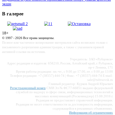
экшн
В галерее
18+
© 1997 - 2026 Все права защищены.
Полное или частичное копирование материалов сайта возможно только с
письменного разрешения администрации, а также с указанием прямой
активной ссылки на источник.
Учредитель: ЗАО «Рубцовск»
Адрес редакции и издателя: 658210, Россия, Алтайский край, г. Рубцовск,
пр-т Ленина, 171
Время работы редакции: пн.-чт., с 9.00 до 17.00, пт. с 9.00 до 13.00
Телефон редакции: +7 (38557) 444-74 | Факс: +7 (38557) 444-74 E-mail:
sale@rubtsovsk.ru
Главный редактор: Курков Андрей Юрьевич
Регистрационный номер
СМИ Эл № ФС77-66851 выдано федеральной
службой по надзору в сфере связи, информационных технологий и
массовых коммуникаций (Роскомнадзор) 15.08.2016 г.
Редакция не предоставляет справочной информации.
Редакция не несет ответственности за достоверность информации,
содержащейся в рекламных объявлениях.
Информация об ограничениях