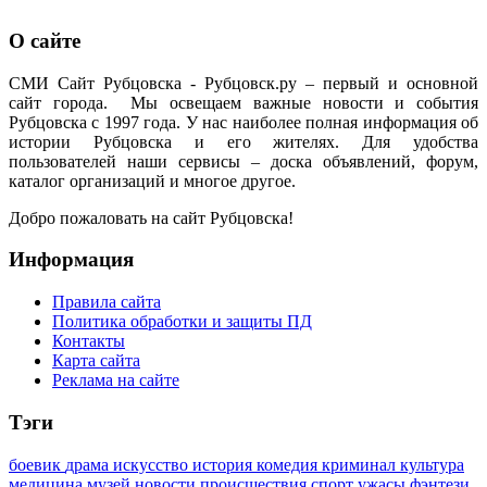
О сайте
СМИ Сайт Рубцовска - Рубцовск.ру – первый и основной
сайт города. Мы освещаем важные новости и события
Рубцовска с 1997 года. У нас наиболее полная информация об
истории Рубцовска и его жителях. Для удобства
пользователей наши сервисы – доска объявлений, форум,
каталог организаций и многое другое.
Добро пожаловать на сайт Рубцовска!
Информация
Правила сайта
Политика обработки и защиты ПД
Контакты
Карта сайта
Реклама на сайте
Тэги
боевик
драма
искусство
история
комедия
криминал
культура
медицина
музей
новости
происшествия
спорт
ужасы
фэнтези