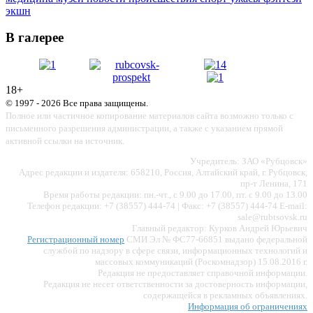
экшн
В галерее
18+
© 1997 - 2026 Все права защищены.
Полное или частичное копирование материалов сайта возможно только с
письменного разрешения администрации, а также с указанием прямой
активной ссылки на источник.
Учредитель: ЗАО «Рубцовск»
Адрес редакции и издателя: 658210, Россия, Алтайский край, г. Рубцовск,
пр-т Ленина, 171
Время работы редакции: пн.-чт., с 9.00 до 17.00, пт. с 9.00 до 13.00
Телефон редакции: +7 (38557) 444-74 | Факс: +7 (38557) 444-74 E-mail:
sale@rubtsovsk.ru
Главный редактор: Курков Андрей Юрьевич
Регистрационный номер
СМИ Эл № ФС77-66851 выдано федеральной
службой по надзору в сфере связи, информационных технологий и
массовых коммуникаций (Роскомнадзор) 15.08.2016 г.
Редакция не предоставляет справочной информации.
Редакция не несет ответственности за достоверность информации,
содержащейся в рекламных объявлениях.
Информация об ограничениях