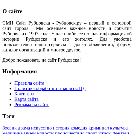
О сайте
СМИ Сайт Рубцовска - Рубцовск.ру – первый и основной
сайт города. Мы освещаем важные новости и события
Рубцовска с 1997 года. У нас наиболее полная информация об
истории Рубцовска и его жителях. Для удобства
пользователей наши сервисы – доска объявлений, форум,
каталог организаций и многое другое.
Добро пожаловать на сайт Рубцовска!
Информация
Правила сайта
Политика обработки и защиты ПД
Контакты
Карта сайта
Реклама на сайте
Тэги
боевик
драма
искусство
история
комедия
криминал
культура
медицина
музей
новости
происшествия
спорт
ужасы
фэнтези