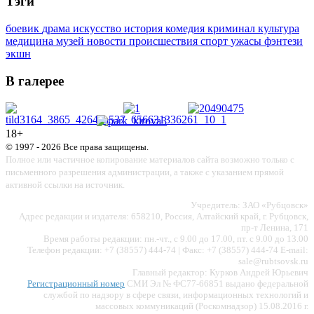
Тэги
боевик
драма
искусство
история
комедия
криминал
культура
медицина
музей
новости
происшествия
спорт
ужасы
фэнтези
экшн
В галерее
18+
© 1997 - 2026 Все права защищены.
Полное или частичное копирование материалов сайта возможно только с
письменного разрешения администрации, а также с указанием прямой
активной ссылки на источник.
Учредитель: ЗАО «Рубцовск»
Адрес редакции и издателя: 658210, Россия, Алтайский край, г. Рубцовск,
пр-т Ленина, 171
Время работы редакции: пн.-чт., с 9.00 до 17.00, пт. с 9.00 до 13.00
Телефон редакции: +7 (38557) 444-74 | Факс: +7 (38557) 444-74 E-mail:
sale@rubtsovsk.ru
Главный редактор: Курков Андрей Юрьевич
Регистрационный номер
СМИ Эл № ФС77-66851 выдано федеральной
службой по надзору в сфере связи, информационных технологий и
массовых коммуникаций (Роскомнадзор) 15.08.2016 г.